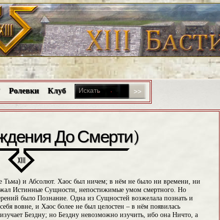
Ролевки
Клуб
дения До Смерти)
е Тьма) и Абсолют. Хаос был ничем; в нём не было ни времени, ни
ержал Истинные Сущности, непостижимые умом смертного. Но
ений было Познание. Одна из Сущностей возжелала познать и
себя вовне, и Хаос более не был целостен – в нём появилась
изучает Бездну; но Бездну невозможно изучить, ибо она Ничто, а