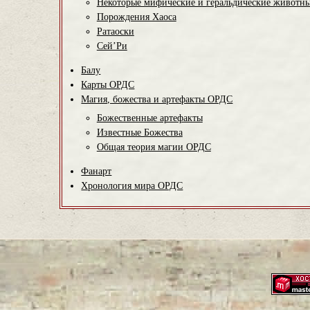
Некоторые мифические и геральдические животн
Порождения Хаоса
Ратаоски
Сей’Ри
Балу
Карты ОРДС
Магия, божества и артефакты ОРДС
Божественные артефакты
Известные Божества
Общая теория магии ОРДС
Фанарт
Хронология мира ОРДС