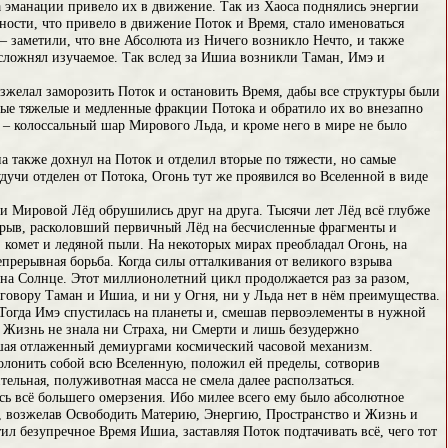
а эманации привело их в движение. Так из Хаоса поднялись энергии
ности, что привело в движение Поток и Время, стало именоваться
– заметили, что вне Абсолюта из Ничего возникло Нечто, и также
сложнял изучаемое. Так вслед за Ишиа возникли Таман, Имэ и
желал заморозить Поток и остановить Время, дабы все структуры были
ые тяжелые и медленные фракции Потока и обратило их во внезапно
– колоссальный шар Мирового Льда, и кроме него в мире не было
 также дохнул на Поток и отделил вторые по тяжести, но самые
удучи отделен от Потока, Огонь тут же проявился во Вселенной в виде
 Мировой Лёд обрушились друг на друга. Тысячи лет Лёд всё глубже
зрыв, расколовший первичный Лёд на бесчисленные фрагменты и
, комет и ледяной пыли. На некоторых мирах преобладал Огонь, на
прерывная борьба. Когда силы отталкивания от великого взрыва
 на Солнце. Этот миллионолетний цикл продолжается раз за разом,
говору Таман и Ишиа, и ни у Огня, ни у Льда нет в нём преимущества.
Тогда Имэ спустилась на планеты и, смешав первоэлементы в нужной
 Жизнь не знала ни Страха, ни Смерти и лишь безудержно
шая отлаженный демиургами космический часовой механизм.
олонить собой всю Вселенную, положил ей пределы, сотворив
тельная, полуживотная масса не смела далее расползаться.
ь всё большего омерзения. Ибо милее всего ему было абсолютное
т, возжелав Освободить Материю, Энергию, Пространство и Жизнь и
л безупречное Время Ишиа, заставляя Поток подтачивать всё, чего тот