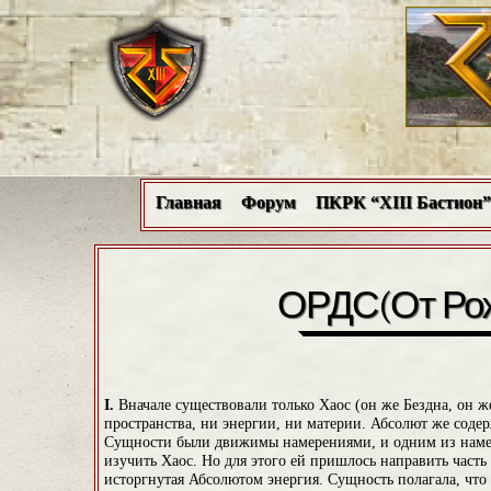
Главная
Форум
ПКРК “XIII Бастион”
ОРДС(От Рож
I.
Вначале существовали только Хаос (он же Бездна, он ж
пространства, ни энергии, ни материи. Абсолют же сод
Сущности были движимы намерениями, и одним из намер
изучить Хаос. Но для этого ей пришлось направить часть 
исторгнутая Абсолютом энергия. Сущность полагала, что 