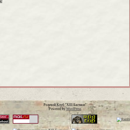
ые
Ролевой Клуб "XIII Бастион"
Powered by
WordPress