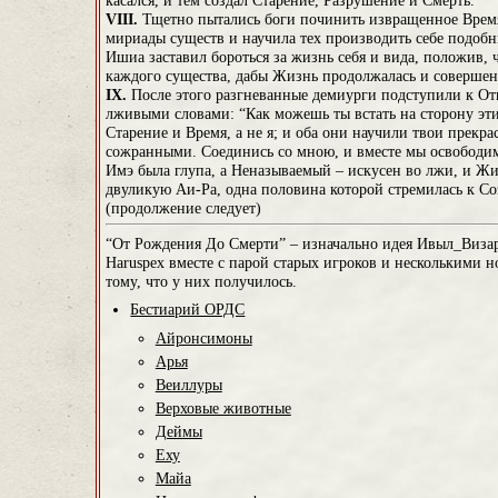
касался, и тем создал Старение, Разрушение и Смерть.
VIII.
Тщетно пытались боги починить извращенное Время. 
мириады существ и научила тех производить себе подоб
Ишиа заставил бороться за жизнь себя и вида, положив
каждого существа, дабы Жизнь продолжалась и совершен
IX.
После этого разгневанные демиурги подступили к Отц
лживыми словами: “Как можешь ты встать на сторону этих
Старение и Время, а не я; и оба они научили твои прекра
сожранными. Соединись со мною, и вместе мы освободим
Имэ была глупа, а Неназываемый – искусен во лжи, и Жи
двуликую Аи-Ра, одна половина которой стремилась к 
(продолжение следует)
“От Рождения До Смерти” – изначально идея Ивыл_Визар
Haruspex вместе с парой старых игроков и несколькими н
тому, что у них получилось.
Бестиарий ОРДС
Айронсимоны
Арья
Веиллуры
Верховые животные
Деймы
Еху
Майа