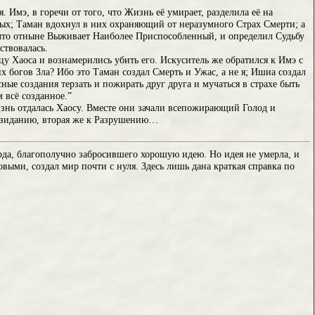
Имэ, в горечи от того, что Жизнь её умирает, разделила её на
ных; Таман вдохнул в них охраняющий от неразумного Страх Смерти; а
, что отныне Выживает Наиболее Приспособленный, и определил Судьбу
ствовалась.
у Хаоса и вознамерились убить его. Искуситель же обратился к Имэ с
 богов Зла? Ибо это Таман создал Смерть и Ужас, а не я; Ишиа создал
сные создания терзать и пожирать друг друга и мучаться в страхе быть
 всё созданное.”
знь отдалась Хаосу. Вместе они зачали всепожирающий Голод и
Созиданию, вторая же к Разрушению…
да, благополучно забросившего хорошую идею. Но идея не умерла, и
овыми, создал мир почти с нуля. Здесь лишь дана краткая справка по