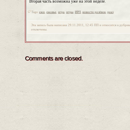
Вторая часть возможна уже на этой неделе.
Tags:
ежи
,
ежовье
,
игра
,
игры
,
ИРЛ
,
новости ролёвок
,
реал
Эта запись была написана 29.11.2011, 12:45 ПП и относится к рубри
отключены.
Comments are closed.