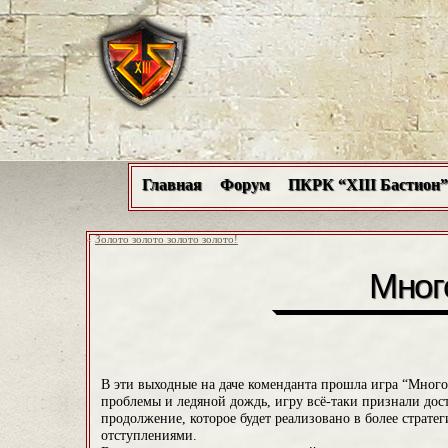
Главная
Форум
ПКРК “XIII Бастион”
«
Золото золото золото золото!
Много
В эти выходные на даче коменданта прошла игра “Много
проблемы и ледяной дождь, игру всё-таки признали дос
продолжение, которое будет реализовано в более страт
отступлениями.