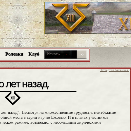
Ролевки
Клуб
Четвёртая Башенная.
 лет назад.
 лет назад”. Несмотря на множественные трудности, неизбежные
тойной места в серии игр по Ежовью. И в планах участников
егическом режиме, возможно, с небольшими лирическими